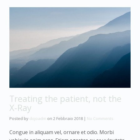
Treating the patient, not the
X-Ray
Posted by
dojoadm
on
2 Febbraio 2018
|
No Comments
Congue in aliquam vel, ornare et odio. Morbi