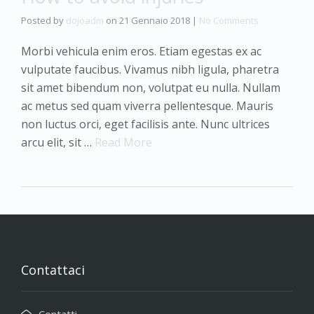
Posted by
dojoadm
on
21 Gennaio 2018
|
No Comments
Morbi vehicula enim eros. Etiam egestas ex ac
vulputate faucibus. Vivamus nibh ligula, pharetra
sit amet bibendum non, volutpat eu nulla. Nullam
ac metus sed quam viverra pellentesque. Mauris
non luctus orci, eget facilisis ante. Nunc ultrices
arcu elit, sit …
Read More
Contattaci