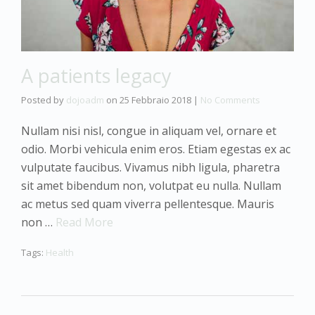
A patients legacy
Posted by
dojoadm
on
25 Febbraio 2018
|
No Comments
Nullam nisi nisl, congue in aliquam vel, ornare et
odio. Morbi vehicula enim eros. Etiam egestas ex ac
vulputate faucibus. Vivamus nibh ligula, pharetra
sit amet bibendum non, volutpat eu nulla. Nullam
ac metus sed quam viverra pellentesque. Mauris
non …
Read More
Tags:
Health