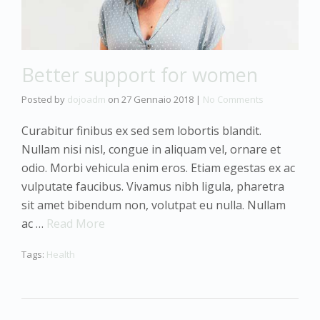
Better support for women
Posted by
dojoadm
on
27 Gennaio 2018
|
No Comments
Curabitur finibus ex sed sem lobortis blandit.
Nullam nisi nisl, congue in aliquam vel, ornare et
odio. Morbi vehicula enim eros. Etiam egestas ex ac
vulputate faucibus. Vivamus nibh ligula, pharetra
sit amet bibendum non, volutpat eu nulla. Nullam
ac …
Read More
Tags:
Health